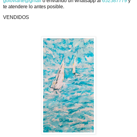
goloviarte@gmail
o enviando un whatsapp al
652587779
y
te atendere lo antes posible.
VENDIDOS