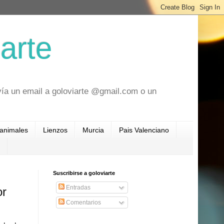
arte
vía un email a goloviarte @gmail.com o un
 animales
Lienzos
Murcia
Pais Valenciano
Suscribirse a goloviarte
Entradas
or
Comentarios