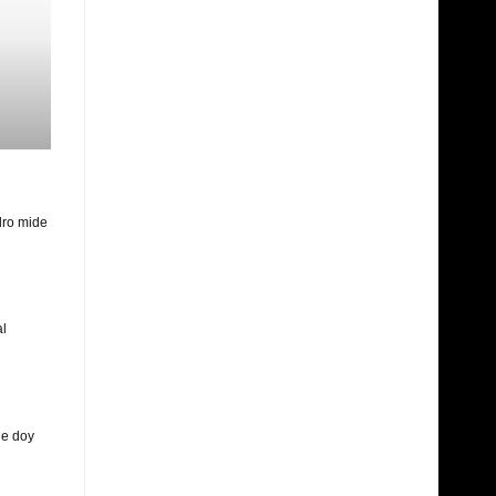
dro mide
al
le doy