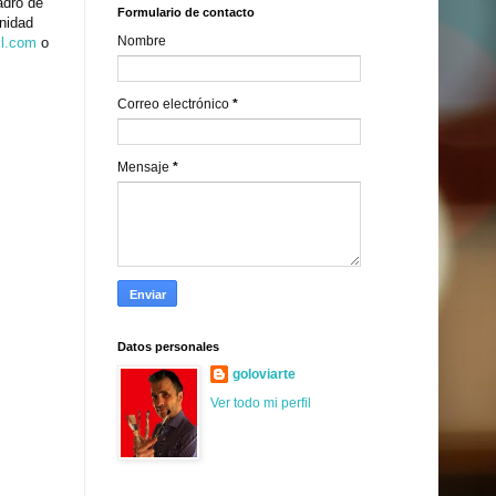
adro de
Formulario de contacto
unidad
Nombre
il.com
o
Correo electrónico
*
Mensaje
*
Datos personales
goloviarte
Ver todo mi perfil