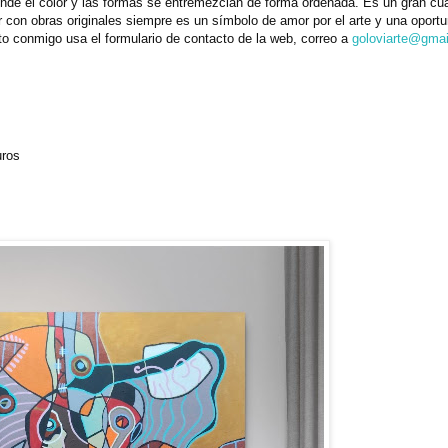
onde el color y las formas se entremezclan de forma ordenada. Es un gran cu
r con obras originales siempre es un símbolo de amor por el arte y una oport
to conmigo usa el formulario de contacto de la web, correo a
goloviarte@gma
uros