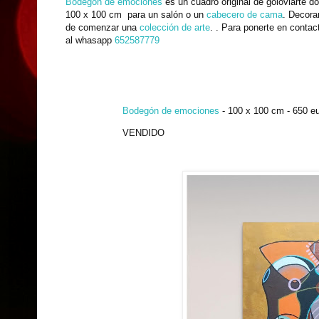
Bodegón de emociones
es un cuadro original de goloviarte d
100 x 100 cm para un salón o un
cabecero de cama
. Decora
de comenzar una
colección de arte
.
.
Para ponerte en contac
al whasapp
652587779
Bodegón de emociones
- 100 x 100 cm - 650 e
VENDIDO