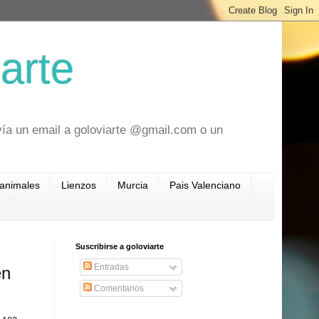
arte
vía un email a goloviarte @gmail.com o un
 animales
Lienzos
Murcia
Pais Valenciano
Suscribirse a goloviarte
Entradas
en
Comentarios