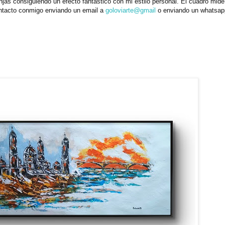
njas consiguiendo un efecto fantástico con mi estilo personal. El cuadro mide
ntacto conmigo enviando un email a
goloviarte@gmail
o enviando un whatsap