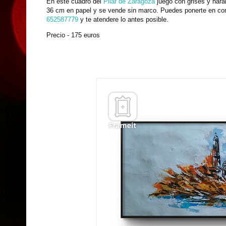
En este cuadro del
Pilar de Zaragoza
juego con grises y nara
36 cm en papel y se vende sin marco.
Puedes ponerte en co
652587779
y te atendere lo antes posible.
Precio - 175 euros