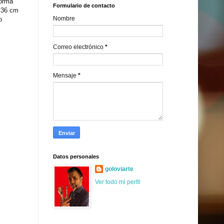
forma
Formulario de contacto
x 36 cm
Nombre
o
Correo electrónico
*
Mensaje
*
Datos personales
goloviarte
Ver todo mi perfil