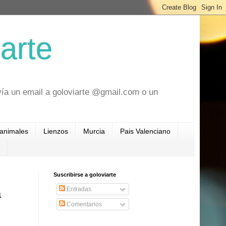
arte
vía un email a goloviarte @gmail.com o un
 animales
Lienzos
Murcia
Pais Valenciano
Suscribirse a goloviarte
Entradas
a
Comentarios