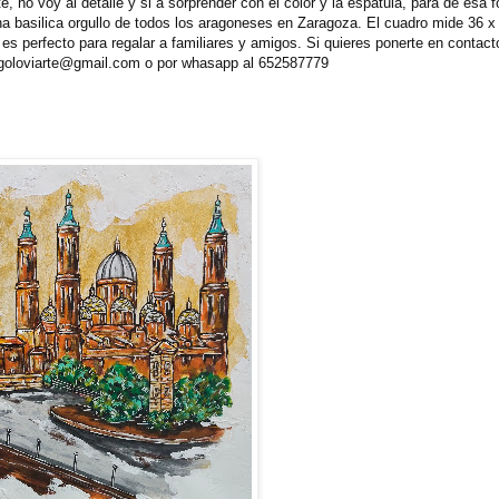
, no voy al detalle y si a sorprender con el color y la espatula, para de esa 
na basilica orgullo de todos los aragoneses en Zaragoza. El cuadro mide 36 
 es perfecto para regalar a familiares y amigos. Si quieres ponerte en contact
a goloviarte@gmail.com o por whasapp al 652587779