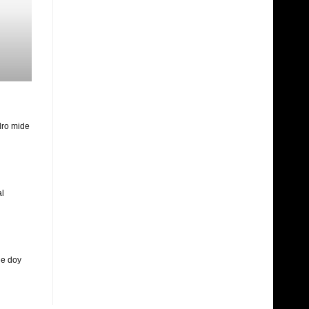
dro mide
al
le doy