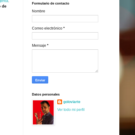
genta
.
Formulario de contacto
o de
Nombre
Correo electrónico
*
Mensaje
*
Datos personales
goloviarte
Ver todo mi perfil