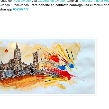
escudo del
Real Oviedo
y la
Catedral de Oviedo
, tambien
la excultura de la Re
e #Oviedo #RealOviedo.
Para ponerte en contacto conmigo usa el formulari
 whasapp
652587779