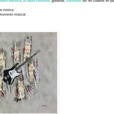
itarra eléctrica
,
la flauta travesera
, guitarras,
saxofones
etc en cuadros en pa
la música.
trumento musical .