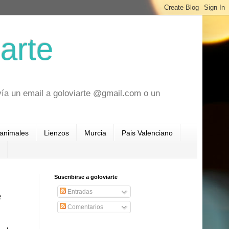
arte
vía un email a goloviarte @gmail.com o un
 animales
Lienzos
Murcia
Pais Valenciano
Suscribirse a goloviarte
Entradas
e
Comentarios